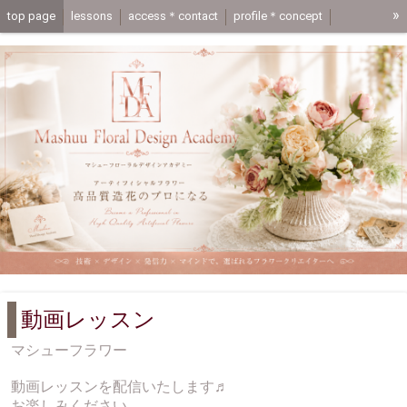
»
top page
lessons
access＊contact
profile＊concept
media＊coupon
mashuuflower-shop
one day lesson trial lesson page
application
動画レッスン
動画レッスン
マシューフラワー
動画レッスンを配信いたします♬
お楽しみください