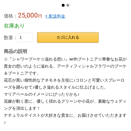
25,000
価格：
円
+ 配送料金
在庫あり
数量：
カゴに入れる
商品の説明
☆『シャワーブーケ☆溢れる想い』withブートニア☆華奢なお花が
貴女の想いのように溢れる、アーティフィシャルフラワーのブーケ
＆ブートニアです。
花芯が黒い個性的なアネモネを主役に♪コロンと可愛いスプレーロ
ーズを踊らせて♪優しさ溢れるスタイルに仕上げました。
マリアベールのイメージにぴったりかも♪
花嫁が動く度に、優しく揺れるグリーンや小花が、素敵なウェディ
ングを演出します！
ナチュラルテイストが大好きな貴女に、お届けさせていただきます
♪