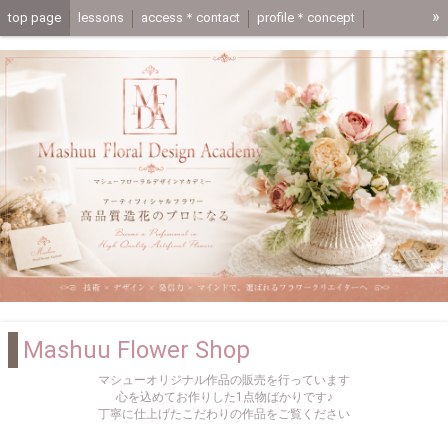
»
top page
lessons
access＊contact
profile＊concept
media＊coupon
mashuuflower-shop
one day lesson trial lesson page
application
動画レッスン
Mashuu Flower Shop
マシューオリジナル作品の販売を行っています
心を込めてお作りした1点物ばかりです♪
丁寧に仕上げたこだわりの作品をご覧ください