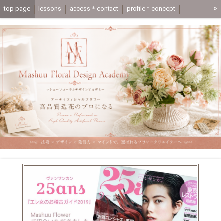
»
top page
lessons
access＊contact
profile＊concept
media＊coupon
mashuuflower-shop
one day lesson trial lesson page
application
動画レッスン