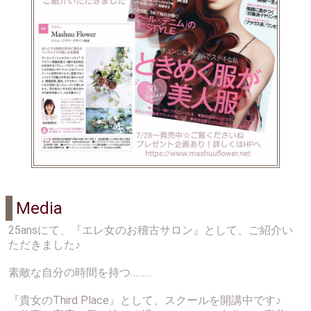
Media
25ansにて、『エレ女のお稽古サロン』として、ご紹介い
ただきました♪
素敵な自分の時間を持つ………
『貴女のThird Place』として、スクールを開講中です♪